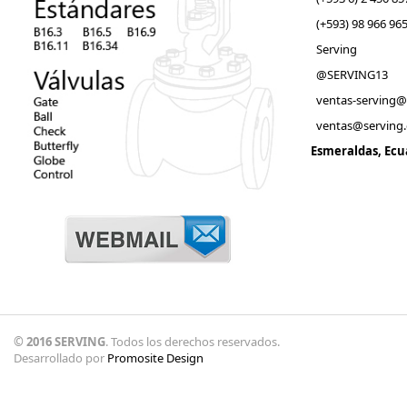
(+593) 98 966 965
Serving
@SERVING13
ventas-serving
ventas@serving
Esmeraldas, Ecu
© 2016 SERVING
. Todos los derechos reservados.
Desarrollado por
Promosite Design