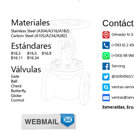
Contác
Olmedo N 3-
(+593 6) 2 45
(+593) 98 966
Serving
@SERVING1
ventas-serv
ventas@serv
Esmeraldas, Ecu