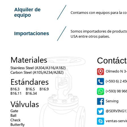
Alquiler de
Contamos con equipos para la con
equipo
Somos importadores de productos
Importaciones
USA entre otros países.
Contác
Olmedo N 3-
(+593 6) 2 45
(+593) 98 966
Serving
@SERVING1
ventas-serv