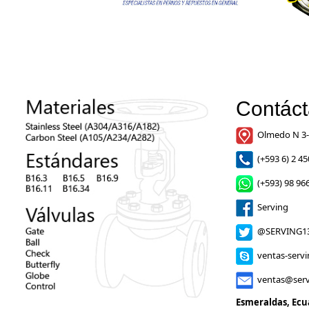
Contác
Olmedo N 3-
(+593 6) 2 45
(+593) 98 966
Serving
@SERVING1
ventas-serv
ventas@serv
Esmeraldas, Ecu