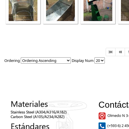
Ordering
Display Num
Contác
Olmedo N 3-
(+593 6) 2 45