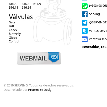
(+593) 98 966
Serving
@SERVING1
ventas-serv
ventas@serv
Esmeraldas, Ecu
© 2016 SERVING
. Todos los derechos reservados.
Desarrollado por
Promosite Design